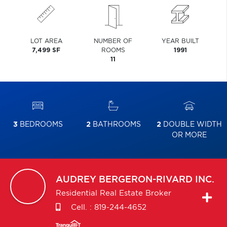
LOT AREA
NUMBER OF
YEAR BUILT
7,499 SF
ROOMS
1991
11
3
BEDROOMS
2
BATHROOMS
2
DOUBLE WIDTH
OR MORE
AUDREY
BERGERON-RIVARD INC.
Residential Real Estate Broker
Cell. :
819-244-4652