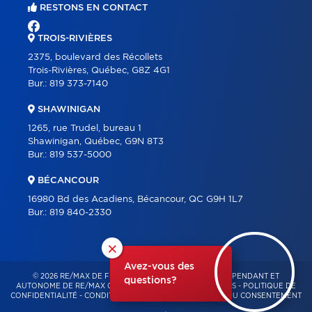
RESTONS EN CONTACT
TROIS-RIVIÈRES
2375, boulevard des Récollets
Trois-Rivières, Québec, G8Z 4G1
Bur.:
819 373-7140
SHAWINIGAN
1265, rue Trudel, bureau 1
Shawinigan, Québec, G9N 8T3
Bur.:
819 537-5000
BÉCANCOUR
16980 Bd des Acadiens, Bécancour, QC G9H 1L7
Bur.:
819 840-2330
×
Avez-vous des
© 2026 RE/MAX DE FRANCHEVILLE – FRANCHISÉ INDÉPENDANT ET
questions?
AUTONOME DE RE/MAX QUÉBEC – TOUS DROITS RÉSERVÉS -
POLITIQUE DE
CONFIDENTIALITÉ
-
CONDITIONS D'UTILISATION
-
GESTION DU CONSENTEMENT