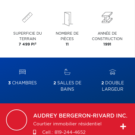
SUPERFICIE DU
NOMBRE DE
ANNÉE DE
TERRAIN
PIÈCES
CONSTRUCTION
2
7 499 PI
11
1991
3
CHAMBRES
2
SALLES DE
2
DOUBLE
BAINS
LARGEUR
AUDREY
BERGERON-RIVARD INC.
Courtier immobilier résidentiel
Cell.:
819-244-4652