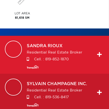
LOT AREA
81,618 SM
SANDRA
RIOUX
Residential Real Estate Broker
Cell. :
819-852-1870
SYLVAIN
CHAMPAGNE INC.
Residential Real Estate Broker
Cell. :
819-536-8417