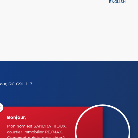
ENGLISH
our, QC G9H 1L7
×
Bonjour,
Mon nom est SANDRA RIOUX,
courtier immobilier RE/MAX.