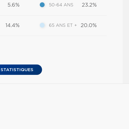
5.6%
23.2%
50-64 ANS
14.4%
20.0%
65 ANS ET +
 STATISTIQUES