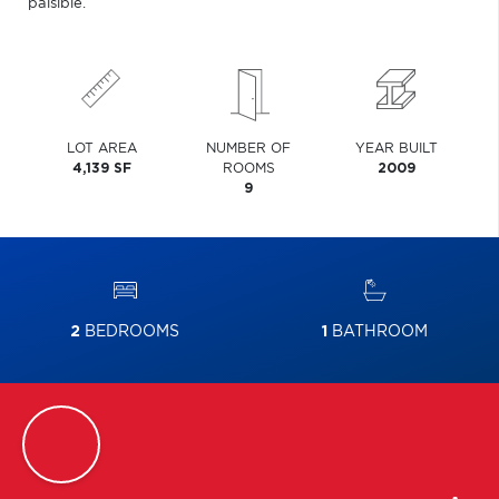
paisible.
LOT AREA
NUMBER OF
YEAR BUILT
4,139 SF
ROOMS
2009
9
2
BEDROOMS
1
BATHROOM