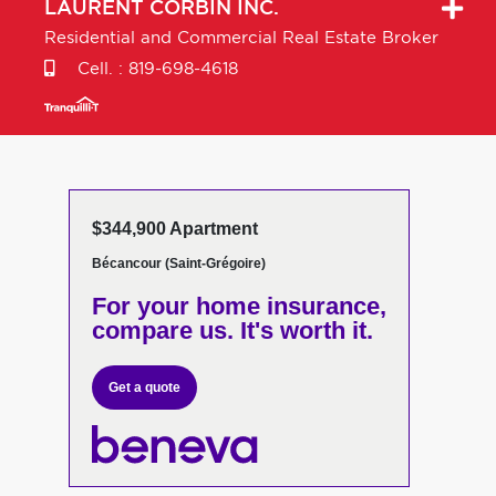
LAURENT
CORBIN INC.
Residential and Commercial Real Estate Broker
Cell. :
819-698-4618
$344,900 Apartment
Bécancour (Saint-Grégoire)
For your home insurance,
compare us. It's worth it.
Get a quote