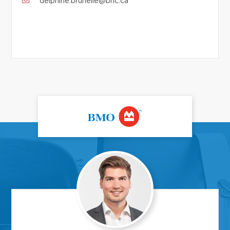
delphine.brunelle@bnc.ca