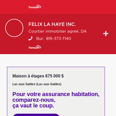
FELIX
LA HAYE INC.
Courtier immobilier agréé, DA
Bur.:
819-373-7140
Maison à étages 675 000 $
Lac-aux-Sables (Lac-aux-Sables)
Pour votre
assurance habitation,
comparez-nous,
ça vaut le coup.