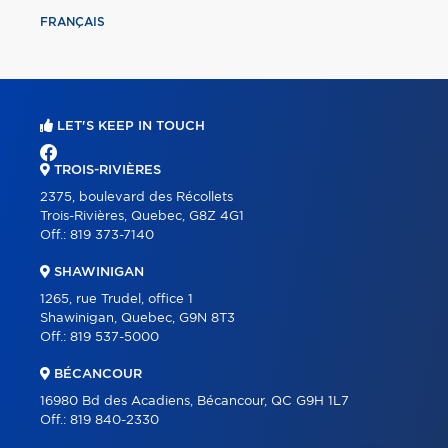
FRANÇAIS
LET'S KEEP IN TOUCH
TROIS-RIVIÈRES
2375, boulevard des Récollets
Trois-Rivières, Quebec, G8Z 4G1
Off.:
819 373-7140
SHAWINIGAN
1265, rue Trudel, office 1
Shawinigan, Quebec, G9N 8T3
Off.:
819 537-5000
BÉCANCOUR
16980 Bd des Acadiens, Bécancour, QC G9H 1L7
Off.:
819 840-2330