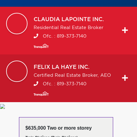
CLAUDIA
LAPOINTE INC.
Residential Real Estate Broker
Ofc. :
819-373-7140
FELIX
LA HAYE INC.
Certified Real Estate Broker, AEO
Ofc. :
819-373-7140
$635,000 Two or more storey