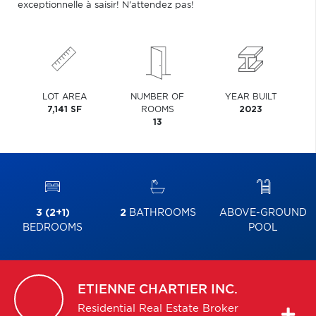
exceptionnelle à saisir! N'attendez pas!
LOT AREA
NUMBER OF
YEAR BUILT
7,141 SF
ROOMS
2023
13
3 (2+1)
2
BATHROOMS
ABOVE-GROUND
BEDROOMS
POOL
ETIENNE
CHARTIER INC.
Residential Real Estate Broker