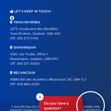
LET'S KEEP IN TOUCH
TROIS-RIVIÈRES
2375, boulevard des Récollets
Trois-Rivières, Quebec, G8Z 4G1
Off.:
819 373-7140
SHAWINIGAN
1265, rue Trudel, office 1
Shawinigan, Quebec, G9N 8T3
Off.:
819 537-5000
BÉCANCOUR
16980 Bd des Acadiens, Bécancour, QC G9H 1L7
Off.:
819 840-2330
×
Do you have a
© 2026 RE/MAX DE FRANCHEVILLE – INDEPENDENTLY OWNED AND
question?
OPERATED FRANCHISE OF RE/MAX QUÉBEC – ALL RIGHTS RESERVED -