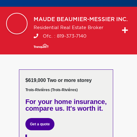
MAUDE
BEAUMIER-MESSIER INC.
Residential Real Estate Broker
Ofc. :
819-373-7140
$619,000 Two or more storey
Trois-Rivières (Trois-Rivières)
For your home insurance,
compare us. It's worth it.
Get a quote