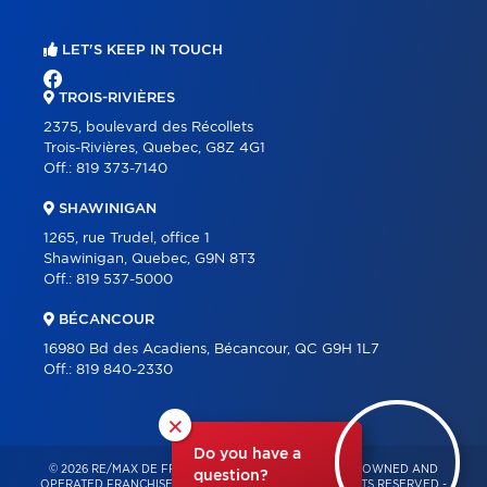
LET'S KEEP IN TOUCH
TROIS-RIVIÈRES
2375, boulevard des Récollets
Trois-Rivières, Quebec, G8Z 4G1
Off.:
819 373-7140
SHAWINIGAN
1265, rue Trudel, office 1
Shawinigan, Quebec, G9N 8T3
Off.:
819 537-5000
BÉCANCOUR
16980 Bd des Acadiens, Bécancour, QC G9H 1L7
Off.:
819 840-2330
×
Do you have a
© 2026 RE/MAX DE FRANCHEVILLE – INDEPENDENTLY OWNED AND
question?
OPERATED FRANCHISE OF RE/MAX QUÉBEC – ALL RIGHTS RESERVED -