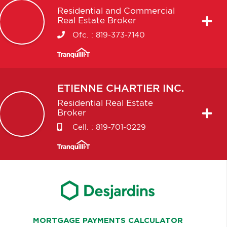
Residential and Commercial
Real Estate Broker
Ofc. :
819-373-7140
ETIENNE
CHARTIER INC.
Residential Real Estate
Broker
Cell. :
819-701-0229
MORTGAGE PAYMENTS CALCULATOR