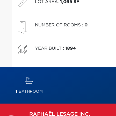
LOT AREA
:
1,065 SF
NUMBER OF ROOMS
:
0
YEAR BUILT
:
1894
1
BATHROOM
RAPHAËL
LESAGE INC.