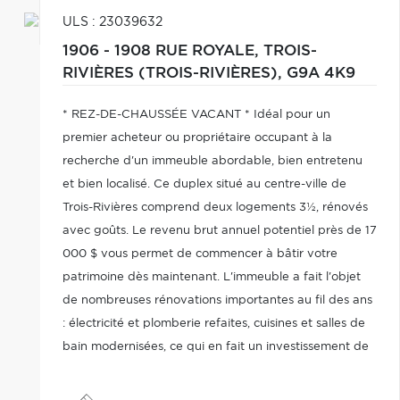
ULS : 23039632
1906 - 1908 RUE ROYALE,
TROIS-
RIVIÈRES (TROIS-RIVIÈRES),
G9A 4K9
* REZ-DE-CHAUSSÉE VACANT * Idéal pour un
premier acheteur ou propriétaire occupant à la
recherche d'un immeuble abordable, bien entretenu
et bien localisé. Ce duplex situé au centre-ville de
Trois-Rivières comprend deux logements 3½, rénovés
avec goûts. Le revenu brut annuel potentiel près de 17
000 $ vous permet de commencer à bâtir votre
patrimoine dès maintenant. L'immeuble a fait l'objet
de nombreuses rénovations importantes au fil des ans
: électricité et plomberie refaites, cuisines et salles de
bain modernisées, ce qui en fait un investissement de
qualité à moindre coût. N'attendez pas!