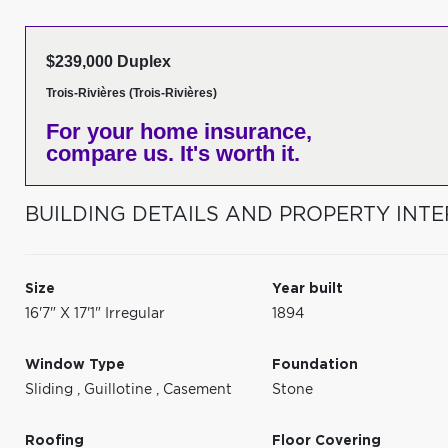
$239,000 Duplex
Trois-Rivières (Trois-Rivières)
For your home insurance,
compare us. It's worth it.
BUILDING DETAILS AND PROPERTY INTE
Size
Year built
16'7" X 17'1" Irregular
1894
Window Type
Foundation
Sliding
,
Guillotine
,
Casement
Stone
Roofing
Floor Covering