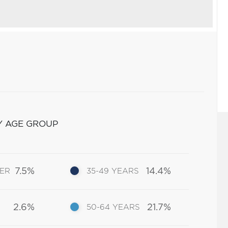
Y AGE GROUP
7.5%
14.4%
DER
35-49 YEARS
2.6%
21.7%
50-64 YEARS