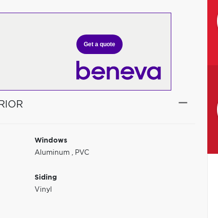
Get a quote
RIOR
Windows
Aluminum
,
PVC
Siding
Vinyl