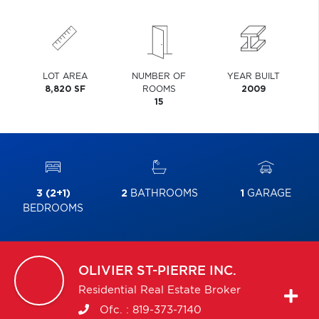
LOT AREA
NUMBER OF
YEAR BUILT
8,820 SF
ROOMS
2009
15
3 (2+1)
2
BATHROOMS
1
GARAGE
BEDROOMS
OLIVIER
ST-PIERRE INC.
Residential Real Estate Broker
Ofc. :
819-373-7140