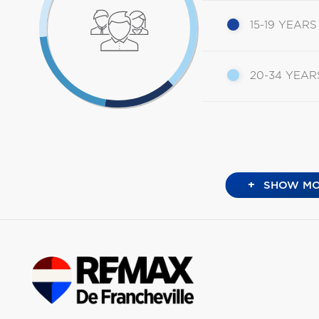
15-19 YEARS
20-34 YEAR
+
SHOW MO