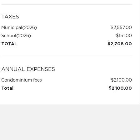
TAXES
Municipal
(2026)
$2,557.00
School
(2026)
$151.00
TOTAL
$2,708.00
ANNUAL EXPENSES
Condominium fees
$2,100.00
Total
$2,100.00