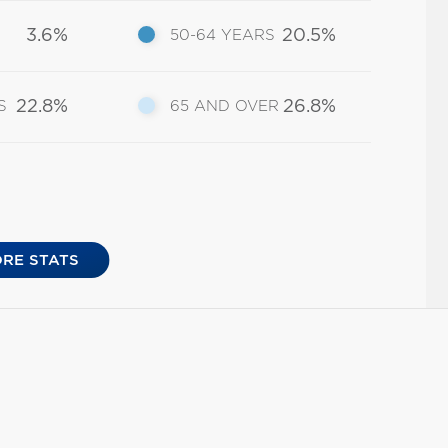
3.6%
20.5%
50-64 YEARS
22.8%
26.8%
S
65 AND OVER
RE STATS