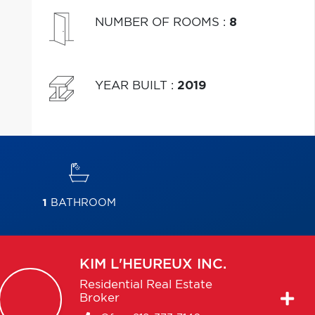
financement applicables
NUMBER OF ROOMS
:
8
YEAR BUILT
:
2019
1
BATHROOM
KIM
L'HEUREUX INC.
Residential Real Estate
Broker