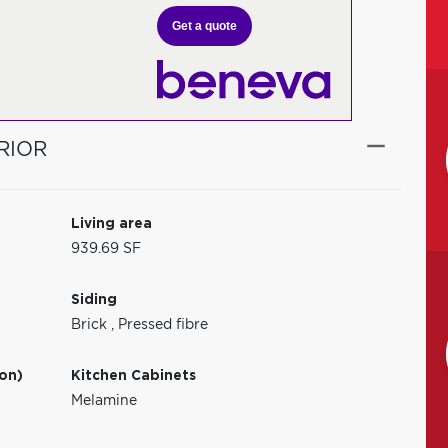
Get a quote
RIOR
Living area
939.69 SF
Siding
Brick
,
Pressed fibre
ion)
Kitchen Cabinets
Melamine