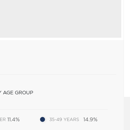
Y AGE GROUP
11.4%
14.9%
DER
35-49 YEARS