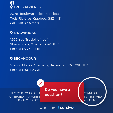
TROIS-RIVIÈRES
2375, boulevard des Récollets
Trois-Rivières, Quebec, G8Z 4G1
Off.:
819 373-7140
SHAWINIGAN
1265, rue Trudel, office 1
Shawinigan, Quebec, G9N 8T3
Off.:
819 537-5000
BÉCANCOUR
16980 Bd des Acadiens, Bécancour, QC G9H 1L7
Off.:
819 840-2330
×
Do you have a
© 2026 RE/MAX DE FRANCHEVILLE – INDEPENDENTLY OWNED AND
question?
OPERATED FRANCHISE OF RE/MAX QUÉBEC – ALL RIGHTS RESERVED -
PRIVACY POLICY
-
TERMS OF USE
-
CONSENT MANAGEMENT
WEBSITE BY