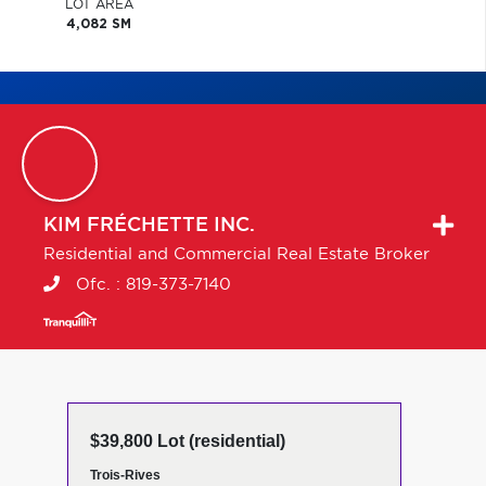
LOT AREA
4,082 SM
KIM
FRÉCHETTE INC.
Residential and Commercial Real Estate Broker
Ofc. :
819-373-7140
$39,800 Lot (residential)
Trois-Rives