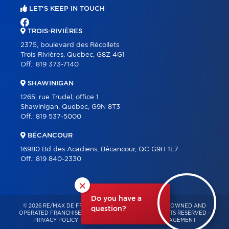
LET'S KEEP IN TOUCH
TROIS-RIVIÈRES
2375, boulevard des Récollets
Trois-Rivières, Quebec, G8Z 4G1
Off.:
819 373-7140
SHAWINIGAN
1265, rue Trudel, office 1
Shawinigan, Quebec, G9N 8T3
Off.:
819 537-5000
BÉCANCOUR
16980 Bd des Acadiens, Bécancour, QC G9H 1L7
Off.:
819 840-2330
×
Do you have a
© 2026 RE/MAX DE FRANCHEVILLE – INDEPENDENTLY OWNED AND
question?
OPERATED FRANCHISE OF RE/MAX QUÉBEC – ALL RIGHTS RESERVED -
PRIVACY POLICY
-
TERMS OF USE
-
CONSENT MANAGEMENT