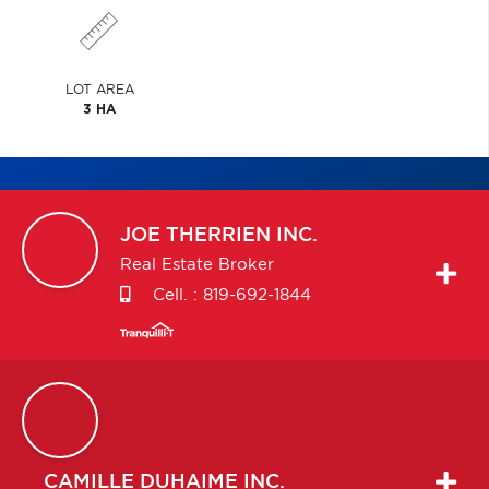
LOT AREA
3 HA
JOE
THERRIEN INC.
Real Estate Broker
Cell. :
819-692-1844
CAMILLE
DUHAIME INC.