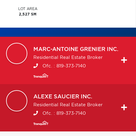
LOT AREA
2,527 SM
MARC-ANTOINE
GRENIER INC.
Residential Real Estate Broker
Ofc. :
819-373-7140
ALEXE
SAUCIER INC.
Residential Real Estate Broker
Ofc. :
819-373-7140