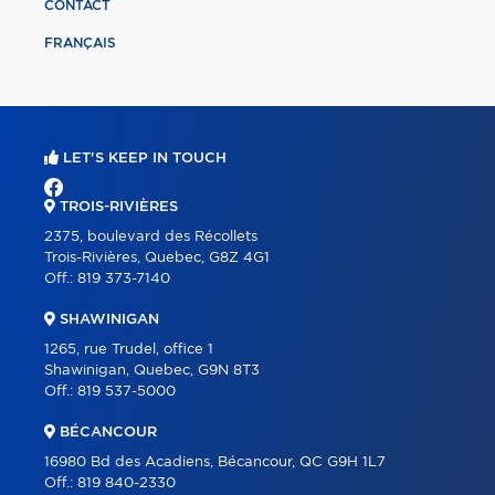
CONTACT
FRANÇAIS
LET'S KEEP IN TOUCH
TROIS-RIVIÈRES
2375, boulevard des Récollets
Trois-Rivières, Quebec, G8Z 4G1
Off.:
819 373-7140
SHAWINIGAN
1265, rue Trudel, office 1
Shawinigan, Quebec, G9N 8T3
Off.:
819 537-5000
BÉCANCOUR
16980 Bd des Acadiens, Bécancour, QC G9H 1L7
Off.:
819 840-2330