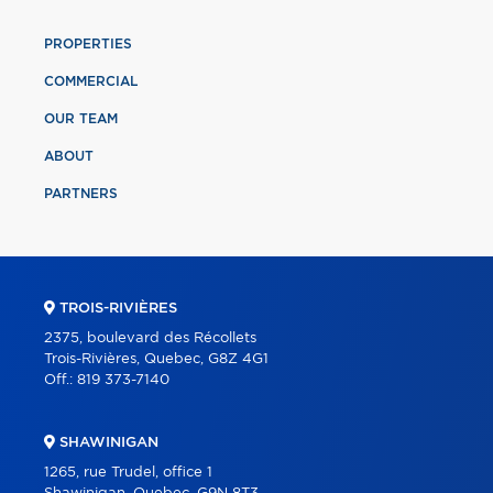
PROPERTIES
COMMERCIAL
OUR TEAM
ABOUT
PARTNERS
TROIS-RIVIÈRES
2375, boulevard des Récollets
Trois-Rivières, Quebec, G8Z 4G1
Off.:
819 373-7140
SHAWINIGAN
1265, rue Trudel, office 1