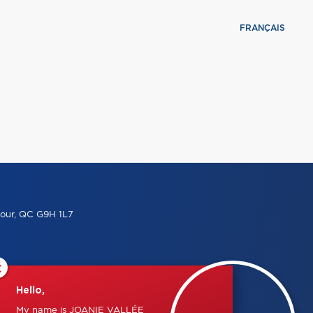
FRANÇAIS
our, QC G9H 1L7
×
Hello,
My name is JOANIE VALLÉE