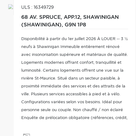
ULS : 16349729
68 AV. SPRUCE, APP.12,
SHAWINIGAN
(SHAWINIGAN),
G9N 1P8
Disponibilité à partir du 1er juillet 2026 À LOUER -- 3 ½
neufs à Shawinigan Immeuble entièrement rénové
avec insonorisation supérieure et matériaux de qualité.
Logements modernes offrant confort, tranquillité et
luminosité. Certains logements offrent une vue sur la
rivière St-Maurice. Situé dans un secteur paisible, à
proximité immédiate des services et des attraits de la
ville. Plusieurs services accessibles à pied et à vélo.
Configurations variées selon vos besoins. Idéal pour
personne seule ou couple. Non chauffé / non éclairé
Enquête de prélocation obligatoire (références, crédit,
TAL)