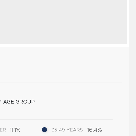
Y AGE GROUP
11.1%
16.4%
DER
35-49 YEARS