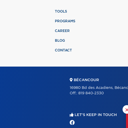
TOOLS
PROGRAMS
CAREER
BLOG
CONTACT
BÉCANCOUR
16980 Bd des Acadiens, Bécanc
Off.:
819 840-2330
LET'S KEEP IN TOUCH