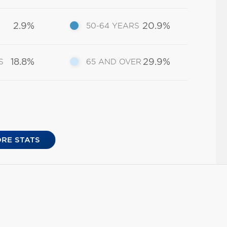
2.9%
20.9%
50-64 YEARS
18.8%
29.9%
S
65 AND OVER
RE STATS