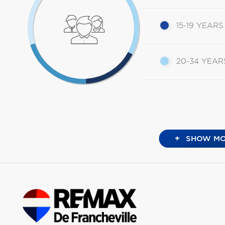
15-19 YEARS
20-34 YEAR
+
SHOW MO