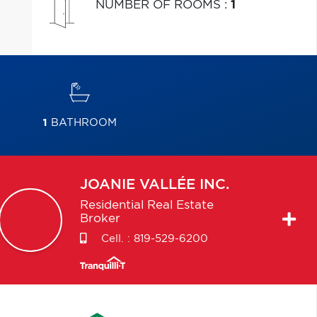
NUMBER OF ROOMS
:
1
1
BATHROOM
JOANIE
VALLÉE INC.
Residential Real Estate
Broker
Cell. :
819-529-6200