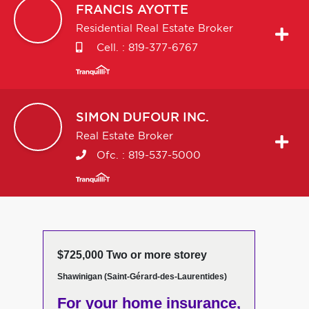
FRANCIS
AYOTTE
Residential Real Estate Broker
Cell. :
819-377-6767
SIMON
DUFOUR INC.
Real Estate Broker
Ofc. :
819-537-5000
$725,000 Two or more storey
Shawinigan (Saint-Gérard-des-Laurentides)
For your home insurance,