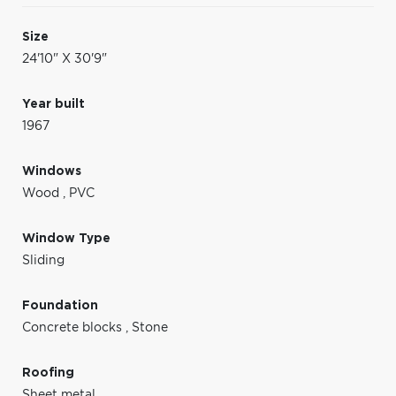
Size
24'10" X 30'9"
Year built
1967
Windows
Wood
,
PVC
Window Type
Sliding
Foundation
Concrete blocks
,
Stone
Roofing
Sheet metal