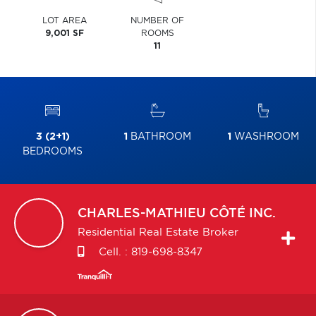
LOT AREA
NUMBER OF
9,001 SF
ROOMS
11
3 (2+1)
1
BATHROOM
1
WASHROOM
BEDROOMS
CHARLES-MATHIEU
CÔTÉ INC.
Residential Real Estate Broker
Cell. :
819-698-8347