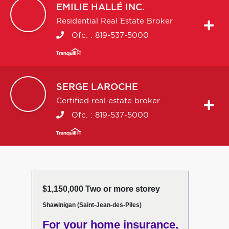
EMILIE
HALLÉ INC.
Residential Real Estate Broker
Ofc. :
819-537-5000
SERGE
LAROCHE
Certified real estate broker
Ofc. :
819-537-5000
$1,150,000 Two or more storey
Shawinigan (Saint-Jean-des-Piles)
For your home insurance,