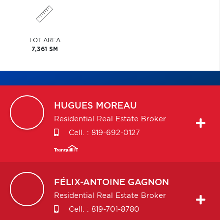
LOT AREA
7,361 SM
HUGUES
MOREAU
Residential Real Estate Broker
Cell. :
819-692-0127
FÉLIX-ANTOINE
GAGNON
Residential Real Estate Broker
Cell. :
819-701-8780