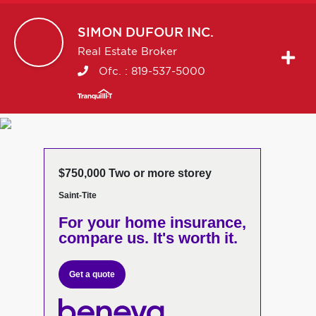
SIMON
DUFOUR INC.
Real Estate Broker
Ofc. :
819-537-5000
$750,000 Two or more storey
Saint-Tite
For your home insurance,
compare us. It's worth it.
Get a quote