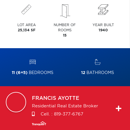
LOT AREA
NUMBER OF
YEAR BUILT
25,134 SF
ROOMS
1940
15
11 (6+5)
BEDROOMS
12
BATHROOMS
FRANCIS
AYOTTE
Residential Real Estate Broker
Cell. :
819-377-6767