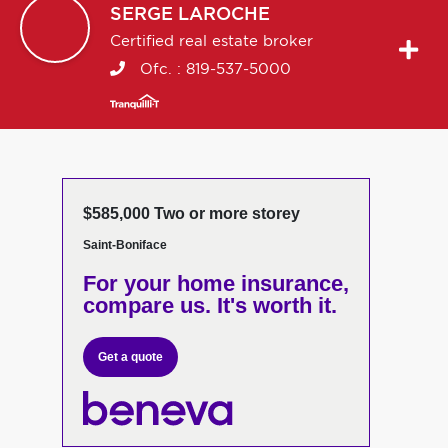
SERGE
LAROCHE
Certified real estate broker
Ofc. :
819-537-5000
$585,000 Two or more storey
Saint-Boniface
For your home insurance,
compare us. It's worth it.
Get a quote