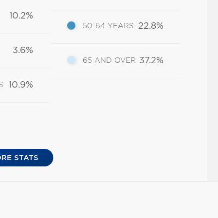
10.2%
22.8%
50-64 YEARS
3.6%
37.2%
65 AND OVER
10.9%
S
RE STATS