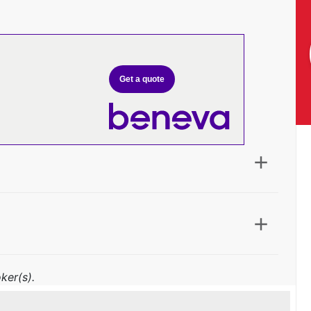
Get a quote
ker(s).