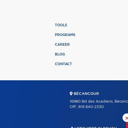
TOOLS
PROGRAMS
CAREER
BLOG
CONTACT
BÉCANCOUR
16980 Bd des Acadiens, Bécanc
Off.:
819 840-2330