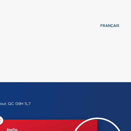
FRANÇAIS
our, QC G9H 1L7
×
Hello,