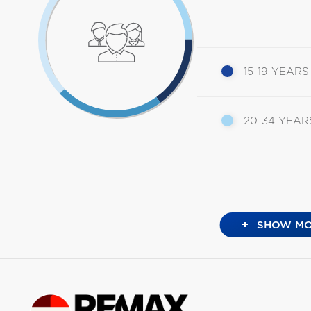
15-19 YEARS
20-34 YEAR
+
SHOW MO