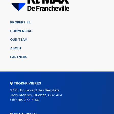
PROPERTIES
COMMERCIAL
OUR TEAM
ABOUT
PARTNERS
TROIS-RIVIÈRES
2375, boulevard des Récollets
Trois-Rivières, Quebec, G8Z 4G1
Off.:
819 373-7140