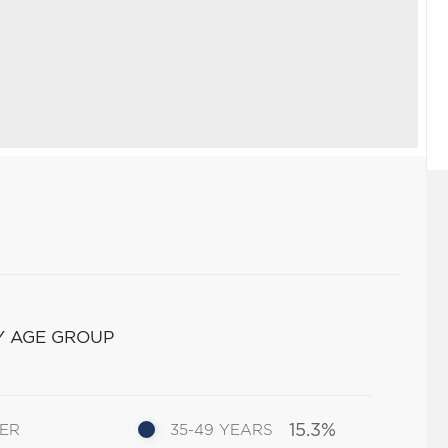
Y AGE GROUP
15.3%
DER
35-49 YEARS