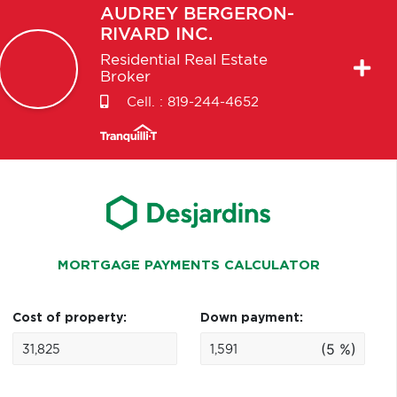
AUDREY
BERGERON-
RIVARD INC.
Residential Real Estate
Broker
Cell. :
819-244-4652
MORTGAGE PAYMENTS CALCULATOR
Cost of property:
Down payment:
(5 %)