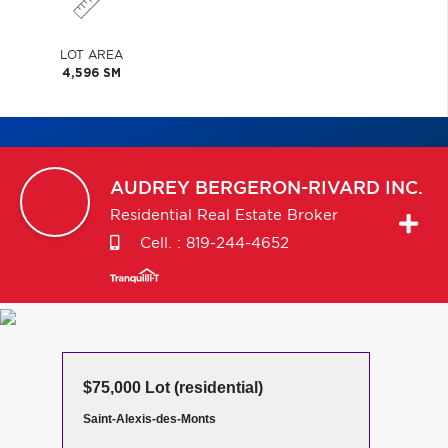
LOT AREA
4,596 SM
AUDREY
BERGERON-RIVARD INC.
Residential Real Estate Broker
Cell. :
819-244-4652
$75,000 Lot (residential)
Saint-Alexis-des-Monts