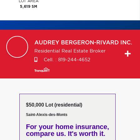
LOT AREA
5,619 SM
AUDREY
BERGERON-RIVARD INC.
Residential Real Estate Broker
Cell. :
819-244-4652
$50,000 Lot (residential)
Saint-Alexis-des-Monts
For your home insurance,
compare us. It's worth it.