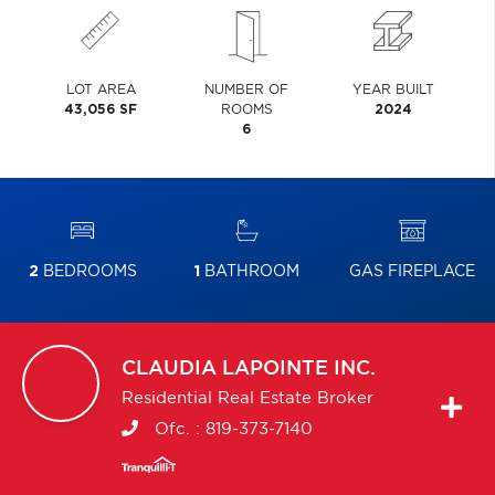
LOT AREA
NUMBER OF
YEAR BUILT
43,056 SF
ROOMS
2024
6
2
BEDROOMS
1
BATHROOM
GAS FIREPLACE
CLAUDIA
LAPOINTE INC.
Residential Real Estate Broker
Ofc. :
819-373-7140