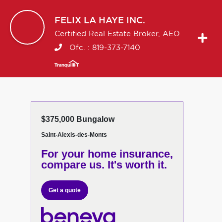
FELIX
LA HAYE INC.
Certified Real Estate Broker, AEO
Ofc. :
819-373-7140
$375,000 Bungalow
Saint-Alexis-des-Monts
For your home insurance,
compare us. It's worth it.
Get a quote