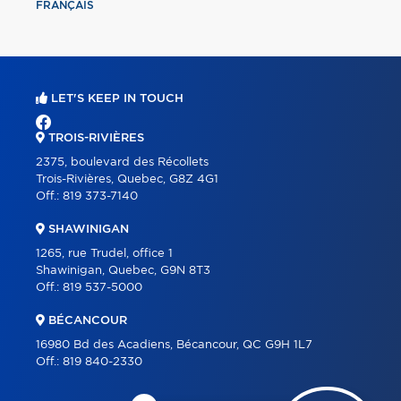
FRANÇAIS
LET'S KEEP IN TOUCH
TROIS-RIVIÈRES
2375, boulevard des Récollets
Trois-Rivières, Quebec, G8Z 4G1
Off.:
819 373-7140
SHAWINIGAN
1265, rue Trudel, office 1
Shawinigan, Quebec, G9N 8T3
Off.:
819 537-5000
BÉCANCOUR
16980 Bd des Acadiens, Bécancour, QC G9H 1L7
Off.:
819 840-2330