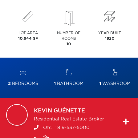
LOT AREA
NUMBER OF
YEAR BUILT
10,944 SF
ROOMS
1920
10
2
BEDROOMS
1
BATHROOM
1
WASHROOM
KEVIN
GUÉNETTE
Residential Real Estate Broker
Ofc. :
819-537-5000