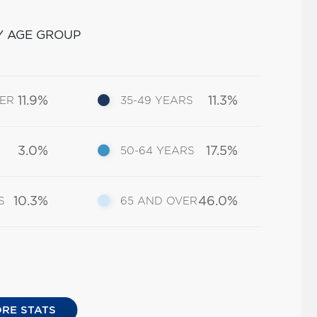
Y AGE GROUP
11.9%
11.3%
DER
35-49 YEARS
3.0%
17.5%
50-64 YEARS
10.3%
46.0%
S
65 AND OVER
RE STATS