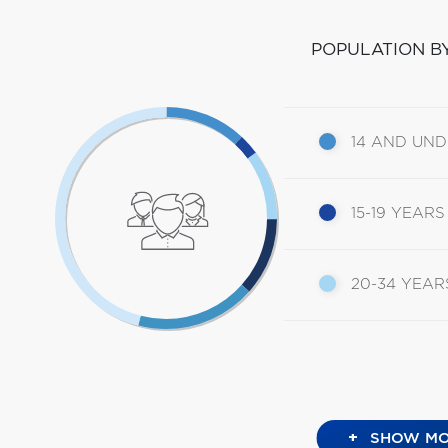
POPULATION B
14 AND UN
15-19 YEARS
20-34 YEAR
+
SHOW MO