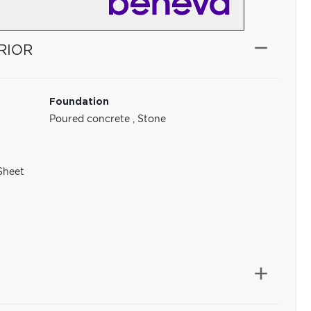
RIOR
Foundation
Poured concrete
,
Stone
Sheet