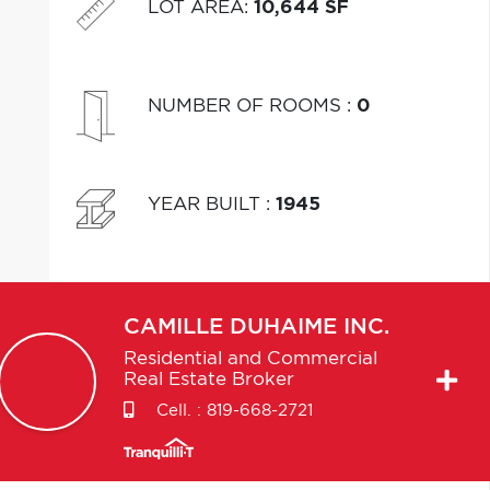
LOT AREA
:
10,644 SF
NUMBER OF ROOMS
:
0
YEAR BUILT
:
1945
CAMILLE
DUHAIME INC.
Residential and Commercial
Real Estate Broker
Cell. :
819-668-2721