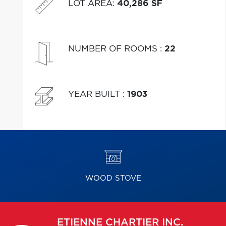
LOT AREA
:
40,286 SF
NUMBER OF ROOMS
:
22
YEAR BUILT
:
1903
WOOD STOVE
ETIENNE
CHARTIER INC.