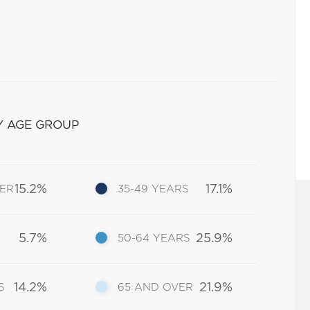
Y AGE GROUP
15.2%
17.1%
DER
35-49 YEARS
5.7%
25.9%
50-64 YEARS
14.2%
21.9%
S
65 AND OVER