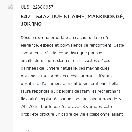
ULS : 22880957
54Z - 54AZ RUE ST-AIMÉ,
MASKINONGÉ,
J0K 1N0
Découvrez une propriété au cachet unique où
élégance, espace et polyvalence se rencontrent. Cette
somptueuse résidence se distingue par son
architecture impressionnante, ses vastes pièces
baignées de lumière naturelle, ses magnifiques
boiseries et son ambiance chaleureuse. Offrant la
possibilité d'un aménagement bi générationnel, elle
saura répondre aux besoins des familles recherchant
flexibilité. Implantée sur un spectaculaire terrain de 3
742,70 m² bordé par l'eau, avec 3 garages, cette
propriété procure un cadre de vie exceptionnel alliant
intimité, nature et tranquillité. Une occasion rare
d'acquérir une demeure distinctive d'exception.