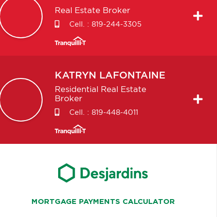
Real Estate Broker
Cell. :
819-244-3305
KATRYN
LAFONTAINE
Residential Real Estate
Broker
Cell. :
819-448-4011
MORTGAGE PAYMENTS CALCULATOR