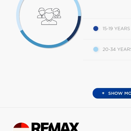
15-19 YEARS
20-34 YEAR
+
SHOW MO