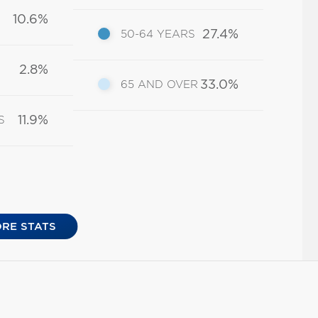
10.6%
27.4%
50-64 YEARS
2.8%
33.0%
65 AND OVER
11.9%
S
RE STATS