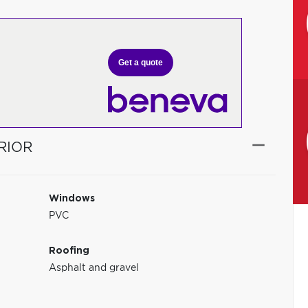
Get a quote
RIOR
Windows
PVC
Roofing
Asphalt and gravel