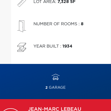
LOT AREA
:
7,328 SF
NUMBER OF ROOMS
:
8
YEAR BUILT
:
1934
2
GARAGE
JEAN-MARC
LEBEAU