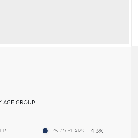
Y AGE GROUP
14.3%
DER
35-49 YEARS