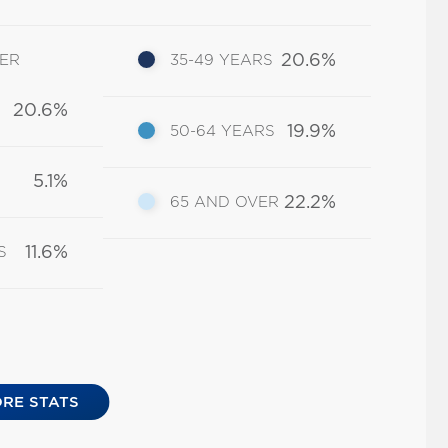
20.6%
DER
35-49 YEARS
20.6%
19.9%
50-64 YEARS
5.1%
22.2%
65 AND OVER
11.6%
S
RE STATS