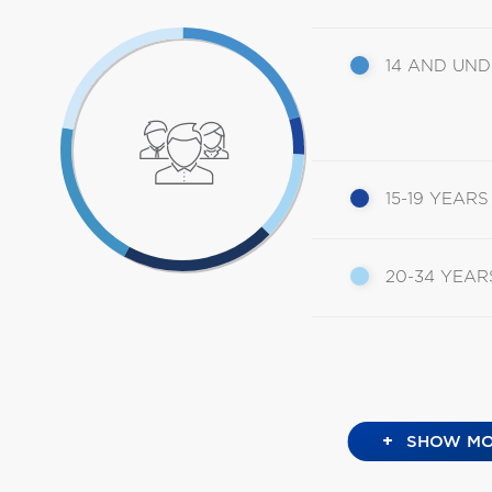
14 AND UN
15-19 YEARS
20-34 YEAR
+
SHOW MO