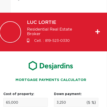
LUC
LORTIE
Residential Real Estate
Broker
Cell. :
819-523-0330
MORTGAGE PAYMENTS CALCULATOR
Cost of property:
Down payment:
(5 %)