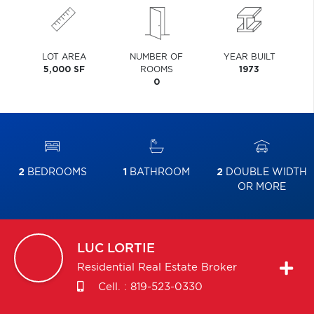
LOT AREA
NUMBER OF
YEAR BUILT
5,000 SF
ROOMS
1973
0
2
BEDROOMS
1
BATHROOM
2
DOUBLE WIDTH
OR MORE
LUC
LORTIE
Residential Real Estate Broker
Cell. :
819-523-0330