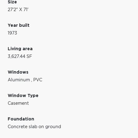
Size
27'2" X 71'
Year built
1973
Living area
3,627.44 SF
Windows
Aluminum
,
PVC
Window Type
Casement
Foundation
Concrete slab on ground