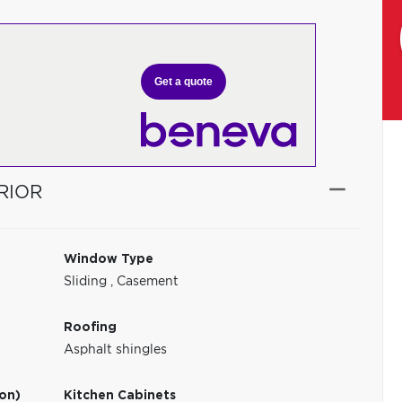
Get a quote
RIOR
Window Type
Sliding
,
Casement
Roofing
Asphalt shingles
ion)
Kitchen Cabinets