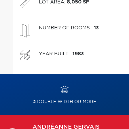
LOT AREA
:
8,050 SF
charme.
NUMBER OF ROOMS
:
13
YEAR BUILT
:
1983
2
DOUBLE WIDTH OR MORE
ANDRÉANNE
GERVAIS