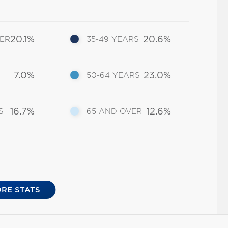
20.1%
20.6%
DER
35-49 YEARS
7.0%
23.0%
50-64 YEARS
16.7%
12.6%
S
65 AND OVER
RE STATS