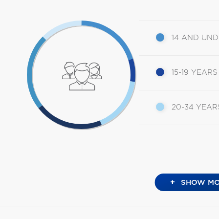
14 AND UN
15-19 YEARS
20-34 YEAR
+
SHOW MO