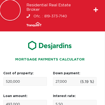
Residential Real Estate
Broker
Ofc. :
819-373-7140
MORTGAGE PAYMENTS CALCULATOR
Cost of property:
Down payment:
(5.19 %)
Loan amount:
Interest rate: