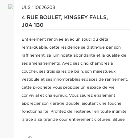
ULS : 10626208
4 RUE BOULET,
KINGSEY FALLS,
J0A 1B0
Entièrement rénovée avec un souci du détail
remarquable, cette résidence se distingue par son
raffinement, sa luminosité abondante et la qualité de
ses aménagements. Avec ses cinq chambres à
coucher, ses trois salles de bain, son majestueux
vestibule et ses innombrables espaces de rangement,
cette propriété vous propose un espace de vie
convivial et chaleureux. Vous saurez également
apprécier son garage double, ajoutant une touche
fonctionnalité. Profitez de l'extérieur en toute intimité
grâce à sa grande cour entièrement clôturée. Située
en plein coeur du village, offrez-vous un
environnement à la fois paisible, vivant et rempli de