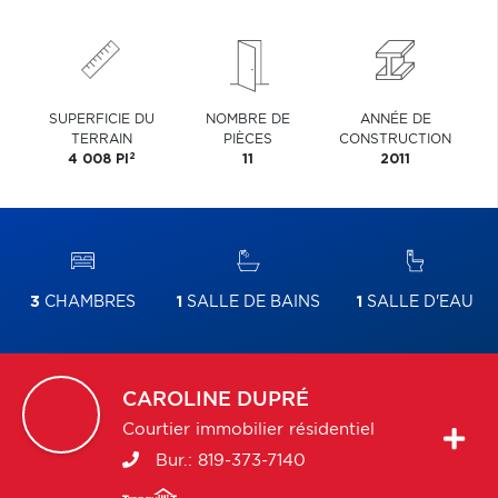
SUPERFICIE DU
NOMBRE DE
ANNÉE DE
TERRAIN
PIÈCES
CONSTRUCTION
2
4 008 PI
11
2011
3
CHAMBRES
1
SALLE DE BAINS
1
SALLE D'EAU
CAROLINE
DUPRÉ
Courtier immobilier résidentiel
Bur.:
819-373-7140