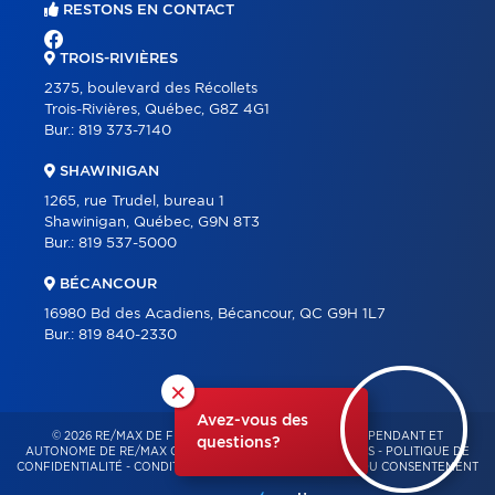
RESTONS EN CONTACT
TROIS-RIVIÈRES
2375, boulevard des Récollets
Trois-Rivières, Québec, G8Z 4G1
Bur.:
819 373-7140
SHAWINIGAN
1265, rue Trudel, bureau 1
Shawinigan, Québec, G9N 8T3
Bur.:
819 537-5000
BÉCANCOUR
16980 Bd des Acadiens, Bécancour, QC G9H 1L7
Bur.:
819 840-2330
×
Avez-vous des
© 2026 RE/MAX DE FRANCHEVILLE – FRANCHISÉ INDÉPENDANT ET
questions?
AUTONOME DE RE/MAX QUÉBEC – TOUS DROITS RÉSERVÉS -
POLITIQUE DE
CONFIDENTIALITÉ
-
CONDITIONS D'UTILISATION
-
GESTION DU CONSENTEMENT