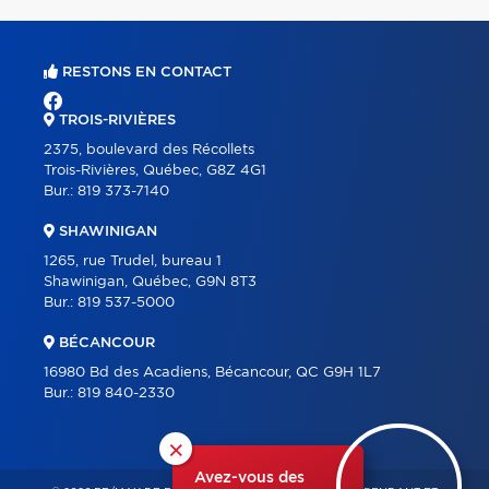
RESTONS EN CONTACT
TROIS-RIVIÈRES
2375, boulevard des Récollets
Trois-Rivières, Québec, G8Z 4G1
Bur.:
819 373-7140
SHAWINIGAN
1265, rue Trudel, bureau 1
Shawinigan, Québec, G9N 8T3
Bur.:
819 537-5000
BÉCANCOUR
16980 Bd des Acadiens, Bécancour, QC G9H 1L7
Bur.:
819 840-2330
×
Avez-vous des