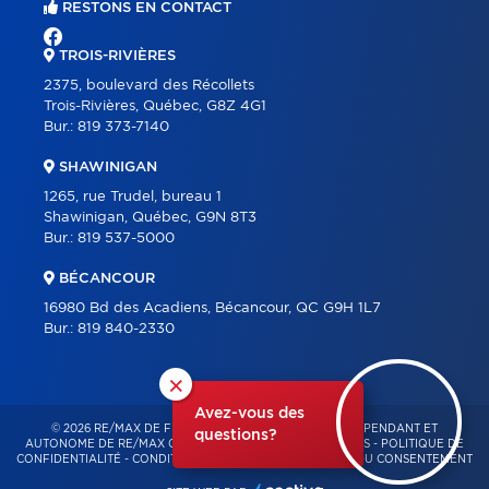
RESTONS EN CONTACT
TROIS-RIVIÈRES
2375, boulevard des Récollets
Trois-Rivières, Québec, G8Z 4G1
Bur.:
819 373-7140
SHAWINIGAN
1265, rue Trudel, bureau 1
Shawinigan, Québec, G9N 8T3
Bur.:
819 537-5000
BÉCANCOUR
16980 Bd des Acadiens, Bécancour, QC G9H 1L7
Bur.:
819 840-2330
×
Avez-vous des
© 2026 RE/MAX DE FRANCHEVILLE – FRANCHISÉ INDÉPENDANT ET
questions?
AUTONOME DE RE/MAX QUÉBEC – TOUS DROITS RÉSERVÉS -
POLITIQUE DE
CONFIDENTIALITÉ
-
CONDITIONS D'UTILISATION
-
GESTION DU CONSENTEMENT