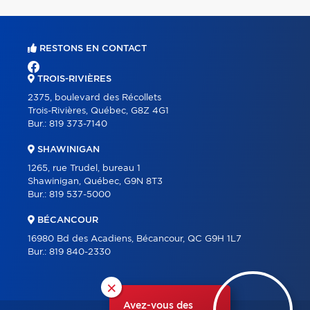
RESTONS EN CONTACT
TROIS-RIVIÈRES
2375, boulevard des Récollets
Trois-Rivières, Québec, G8Z 4G1
Bur.:
819 373-7140
SHAWINIGAN
1265, rue Trudel, bureau 1
Shawinigan, Québec, G9N 8T3
Bur.:
819 537-5000
BÉCANCOUR
16980 Bd des Acadiens, Bécancour, QC G9H 1L7
Bur.:
819 840-2330
×
Avez-vous des