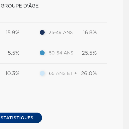
 GROUPE D'ÂGE
15.9%
16.8%
35-49 ANS
5.5%
25.5%
50-64 ANS
10.3%
26.0%
65 ANS ET +
 STATISTIQUES