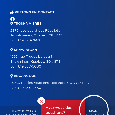
RESTONS EN CONTACT
TROIS-RIVIÈRES
2375, boulevard des Récollets
Trois-Rivières, Québec, G8Z 4G1
Bur.:
819 373-7140
SHAWINIGAN
1265, rue Trudel, bureau 1
Shawinigan, Québec, G9N 8T3
Bur.:
819 537-5000
BÉCANCOUR
16980 Bd des Acadiens, Bécancour, QC G9H 1L7
Bur.:
819 840-2330
×
Avez-vous des
© 2026 RE/MAX DE FRANCHEVILLE – FRANCHISÉ INDÉPENDANT ET
questions?
AUTONOME DE RE/MAX QUÉBEC – TOUS DROITS RÉSERVÉS -
POLITIQUE DE