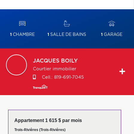
1
CHAMBRE
1
SALLE DE BAINS
1
GARAGE
JACQUES
BOILY
Courtier immobilier
Cell.:
819-691-7045
Appartement 1 615 $ par mois
Trois-Rivières (Trois-Rivières)