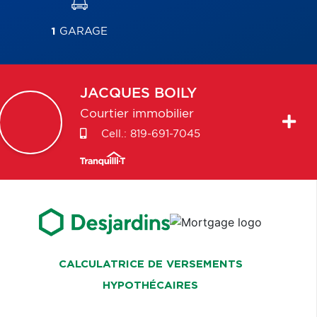
1
GARAGE
JACQUES
BOILY
Courtier immobilier
Cell.:
819-691-7045
CALCULATRICE DE VERSEMENTS
HYPOTHÉCAIRES