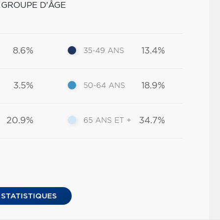
 GROUPE D'ÂGE
8.6%
13.4%
35-49 ANS
3.5%
18.9%
50-64 ANS
20.9%
34.7%
65 ANS ET +
 STATISTIQUES