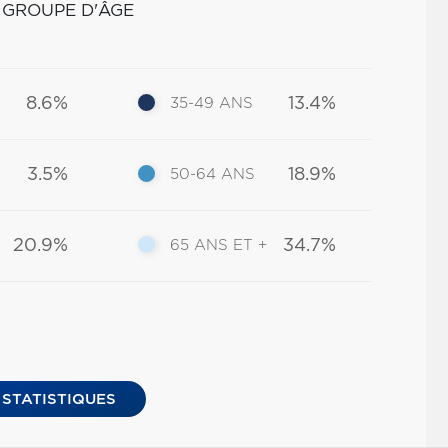
 GROUPE D'ÂGE
8.6%
13.4%
35-49 ANS
3.5%
18.9%
50-64 ANS
20.9%
34.7%
65 ANS ET +
 STATISTIQUES