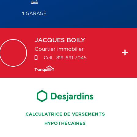
1
GARAGE
JACQUES
BOILY
Courtier immobilier
Cell.:
819-691-7045
CALCULATRICE DE VERSEMENTS
HYPOTHÉCAIRES