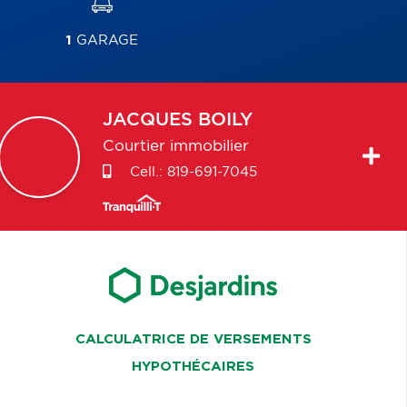
1
GARAGE
JACQUES
BOILY
Courtier immobilier
Cell.:
819-691-7045
CALCULATRICE DE VERSEMENTS
HYPOTHÉCAIRES