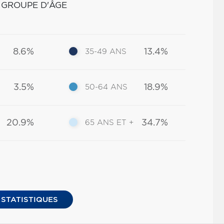
 GROUPE D'ÂGE
8.6%
13.4%
35-49 ANS
3.5%
18.9%
50-64 ANS
20.9%
34.7%
65 ANS ET +
 STATISTIQUES