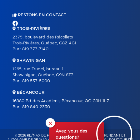
RESTONS EN CONTACT
TROIS-RIVIÈRES
2375, boulevard des Récollets
Trois-Rivières, Québec, G8Z 4G1
Bur.:
819 373-7140
SHAWINIGAN
1265, rue Trudel, bureau 1
Shawinigan, Québec, G9N 8T3
Bur.:
819 537-5000
BÉCANCOUR
16980 Bd des Acadiens, Bécancour, QC G9H 1L7
Bur.:
819 840-2330
×
Avez-vous des
© 2026 RE/MAX DE FRANCHEVILLE – FRANCHISÉ INDÉPENDANT ET
questions?
AUTONOME DE RE/MAX QUÉBEC – TOUS DROITS RÉSERVÉS -
POLITIQUE DE