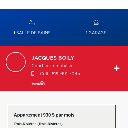
1
SALLE DE BAINS
1
GARAGE
JACQUES
BOILY
Courtier immobilier
Cell.:
819-691-7045
Appartement 930 $ par mois
Trois-Rivières (Trois-Rivières)