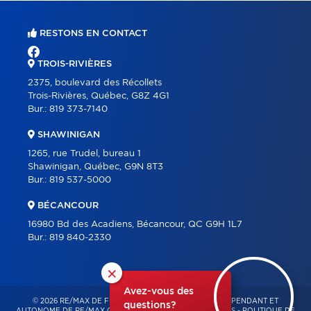
RESTONS EN CONTACT
TROIS-RIVIÈRES
2375, boulevard des Récollets
Trois-Rivières, Québec, G8Z 4G1
Bur.:
819 373-7140
SHAWINIGAN
1265, rue Trudel, bureau 1
Shawinigan, Québec, G9N 8T3
Bur.:
819 537-5000
BÉCANCOUR
16980 Bd des Acadiens, Bécancour, QC G9H 1L7
Bur.:
819 840-2330
×
Avez-vous des
© 2026 RE/MAX DE FRANCHEVILLE – FRANCHISÉ INDÉPENDANT ET
questions?
AUTONOME DE RE/MAX QUÉBEC – TOUS DROITS RÉSERVÉS -
POLITIQUE DE