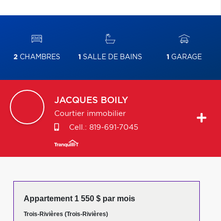
2
CHAMBRES
1
SALLE DE BAINS
1
GARAGE
JACQUES
BOILY
Courtier immobilier
Cell.:
819-691-7045
Appartement 1 550 $ par mois
Trois-Rivières (Trois-Rivières)