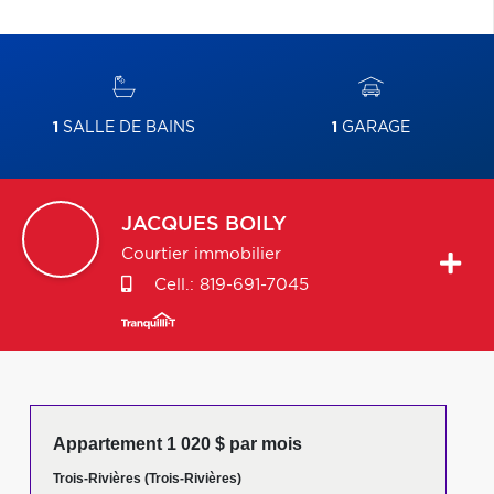
1
SALLE DE BAINS
1
GARAGE
JACQUES
BOILY
Courtier immobilier
Cell.:
819-691-7045
Appartement 1 020 $ par mois
Trois-Rivières (Trois-Rivières)