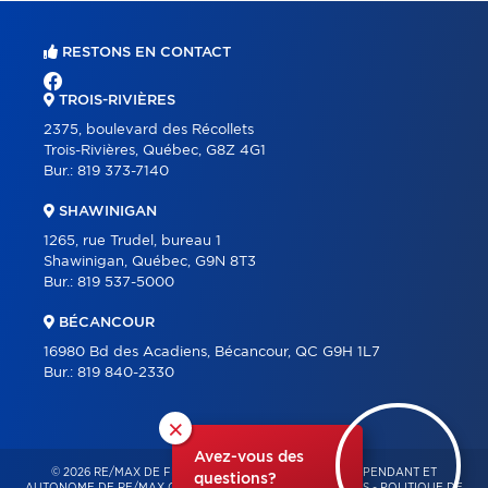
RESTONS EN CONTACT
TROIS-RIVIÈRES
2375, boulevard des Récollets
Trois-Rivières, Québec, G8Z 4G1
Bur.:
819 373-7140
SHAWINIGAN
1265, rue Trudel, bureau 1
Shawinigan, Québec, G9N 8T3
Bur.:
819 537-5000
BÉCANCOUR
16980 Bd des Acadiens, Bécancour, QC G9H 1L7
Bur.:
819 840-2330
×
Avez-vous des
© 2026 RE/MAX DE FRANCHEVILLE – FRANCHISÉ INDÉPENDANT ET
questions?
AUTONOME DE RE/MAX QUÉBEC – TOUS DROITS RÉSERVÉS -
POLITIQUE DE