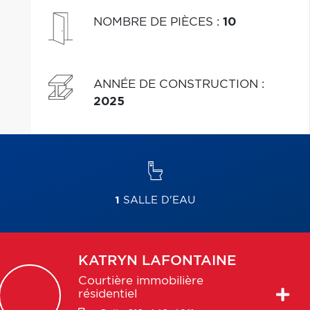
NOMBRE DE PIÈCES
:
10
ANNÉE DE CONSTRUCTION
:
2025
1
SALLE D'EAU
KATRYN
LAFONTAINE
Courtière immobilière
résidentiel