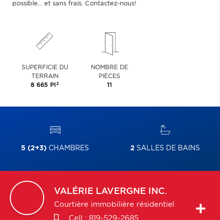
possible... et sans frais. Contactez-nous!
SUPERFICIE DU
NOMBRE DE
TERRAIN
PIÈCES
2
8 665 PI
11
5 (2+3)
CHAMBRES
2
SALLES DE BAINS
VALÉRIE
LAVERGNE INC.
Courtière immobilière résidentiel
Cell.:
819-529-2685